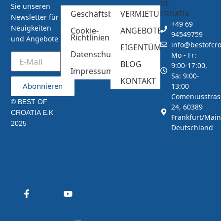
Sie unseren
Geschäftsbedingungen
VERMIETUNG
Newsletter für
+49 69
Neuigkeiten
Cookie-
ANGEBOTE
94549759
Richtlinien
und Angebote
info@bestofcro
EIGENTÜMER
Datenschutzerklärung
Mo - Fr:
BLOG
9:00-17:00,
Impressum
Sa: 9:00-
KONTAKT
Abonnieren
13:00
Comeniusstras
© BEST OF
24, 60389
CROATIA E.K
Frankfurt/Main
2025
Deutschland