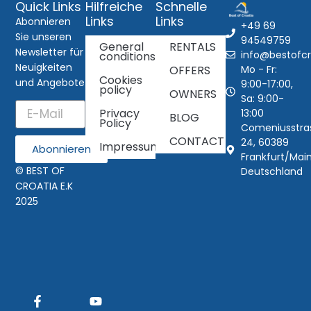
Quick Links
Hilfreiche
Schnelle
Links
Links
Abonnieren
+49 69
Sie unseren
94549759
General
RENTALS
Newsletter für
info@bestofcr
conditions
Neuigkeiten
Mo - Fr:
OFFERS
Cookies
und Angebote
9:00-17:00,
policy
OWNERS
Sa: 9:00-
Privacy
13:00
BLOG
Policy
Comeniusstra
CONTACT
24, 60389
Impressum
Abonnieren
Frankfurt/Main
© BEST OF
Deutschland
CROATIA E.K
2025