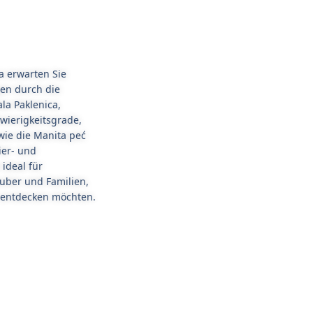
a erwarten Sie
en durch die
la Paklenica,
hwierigkeitsgrade,
ie die Manita peć
ier- und
 ideal für
auber und Familien,
e entdecken möchten.