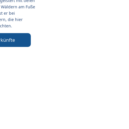
geistert mit tiefen
n Wäldern am Fuße
t er bei
rn, die hier
chten.
rkünfte