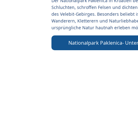
Der Nationalpark Paklenica in Kroatien be
Schluchten, schroffen Felsen und dichte
des Velebit-Gebirges. Besonders beliebt is
Wanderern, Kletterern und Naturliebhabe
ursprüngliche Natur hautnah erleben mö
Nationalpark Paklenica- Unte