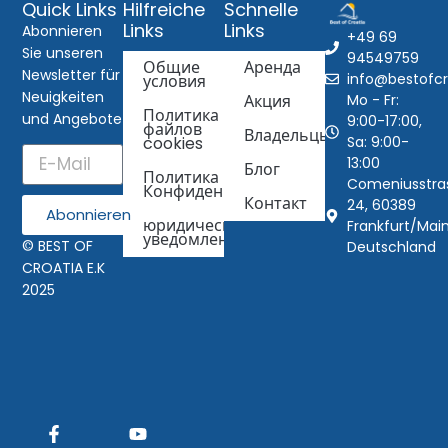
Quick Links
Hilfreiche
Schnelle
Links
Links
Abonnieren
+49 69
Sie unseren
94549759
Общие
Аренда
Newsletter für
info@bestofcr
условия
Neuigkeiten
Mo - Fr:
Акция
Политика
und Angebote
9:00-17:00,
файлов
Владельцы
Sa: 9:00-
cookies
13:00
Блог
Политика
Comeniusstra
Конфиденциальности
Контакт
24, 60389
Abonnieren
юридическое
Frankfurt/Main
уведомление
© BEST OF
Deutschland
CROATIA E.K
2025