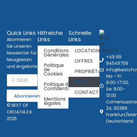
Quick Links
Hilfreiche
Schnelle
Links
Links
Abonnieren
Sie unseren
Conditions
LOCATIONS
Newsletter für
Générales
+49 69
Neuigkeiten
OFFRES
94549759
Politique
und Angebote
de
info@bestofcr
PROPRIÉTAIRES
Cookies
Mo - Fr:
BLOG
9:00-17:00,
Politique de
Confidentialité
Sa: 9:00-
CONTACT
13:00
Abonnieren
Mentions
Comeniusstra
légales
© BEST OF
24, 60389
CROATIA E.K
Frankfurt/Main
2025
Deutschland